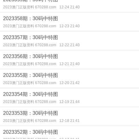
2023澳门正版资料 670288.com
12-24 21:40
2023358期：30码中特图
2023澳门正版资料 670288.com
12-23 21:40
2023357期：30码中特图
2023澳门正版资料 670288.com
12-22 21:40
2023356期：30码中特图
2023澳门正版资料 670288.com
12-21 21:40
2023355期：30码中特图
2023澳门正版资料 670288.com
12-20 21:42
2023354期：30码中特图
2023澳门正版资料 670288.com
12-19 21:44
2023353期：30码中特图
2023澳门正版资料 670288.com
12-18 21:41
2023352期：30码中特图