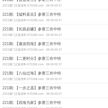
2023澳门正版资料 670288.com
08-09 00:37
221期: 【猛料直击】参赛三肖中特
2023澳门正版资料 670288.com
08-09 00:37
221期: 【长跟必赚】参赛三肖中特
2023澳门正版资料 670288.com
08-09 00:37
221期: 【遨游四海】参赛三肖中特
2023澳门正版资料 670288.com
08-09 00:37
221期: 【二更时分】参赛三肖中特
2023澳门正版资料 670288.com
08-09 00:37
221期: 【八仙过海】参赛三肖中特
2023澳门正版资料 670288.com
08-09 00:37
221期: 【一步之遥】参赛三肖中特
2023澳门正版资料 670288.com
08-09 00:37
221期: 【四海为家】参赛三肖中特