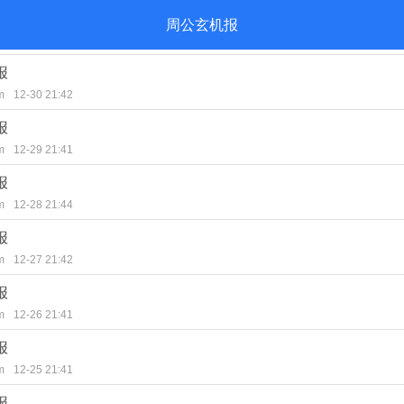
周公玄机报
报
m
12-30 21:42
报
m
12-29 21:41
报
m
12-28 21:44
报
m
12-27 21:42
报
m
12-26 21:41
报
m
12-25 21:41
报