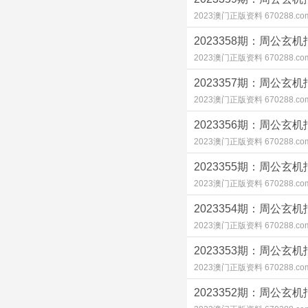
2023澳门正版资料 670288.co
2023358期：周公玄机
2023澳门正版资料 670288.co
2023357期：周公玄机
2023澳门正版资料 670288.co
2023356期：周公玄机
2023澳门正版资料 670288.co
2023355期：周公玄机
2023澳门正版资料 670288.co
2023354期：周公玄机
2023澳门正版资料 670288.co
2023353期：周公玄机
2023澳门正版资料 670288.co
2023352期：周公玄机