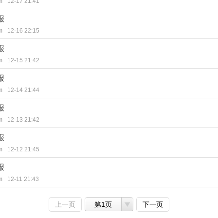
m
12-17 21:41
报
m
12-16 22:15
报
m
12-15 21:42
报
m
12-14 21:44
报
m
12-13 21:42
报
m
12-12 21:45
报
m
12-11 21:43
上一页
第1页
下一页