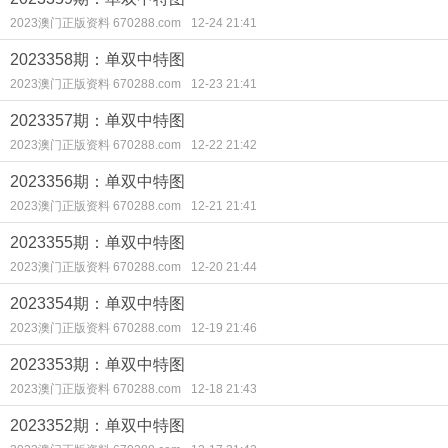
2023澳门正版资料 670288.com
12-24 21:41
2023358期：单双中特图
2023澳门正版资料 670288.com
12-23 21:41
2023357期：单双中特图
2023澳门正版资料 670288.com
12-22 21:42
2023356期：单双中特图
2023澳门正版资料 670288.com
12-21 21:41
2023355期：单双中特图
2023澳门正版资料 670288.com
12-20 21:44
2023354期：单双中特图
2023澳门正版资料 670288.com
12-19 21:46
2023353期：单双中特图
2023澳门正版资料 670288.com
12-18 21:43
2023352期：单双中特图