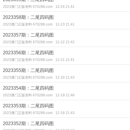
2023澳门正版资料 670288.com
12-24 21:41
2023358期：二尾四码图
2023澳门正版资料 670288.com
12-23 21:41
2023357期：二尾四码图
2023澳门正版资料 670288.com
12-22 21:42
2023356期：二尾四码图
2023澳门正版资料 670288.com
12-21 21:41
2023355期：二尾四码图
2023澳门正版资料 670288.com
12-20 21:43
2023354期：二尾四码图
2023澳门正版资料 670288.com
12-19 21:46
2023353期：二尾四码图
2023澳门正版资料 670288.com
12-18 21:43
2023352期：二尾四码图